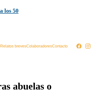
a los 50
e
Relatos breves
Colaboradores
Contacto
ras abuelas o