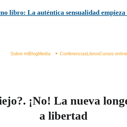
mo libro: La auténtica sensualidad empieza 
Sobre mí
Blog
Media
Conferencias
Libros
Cursos onlin
iejo?. ¡No! La nueva long
a libertad