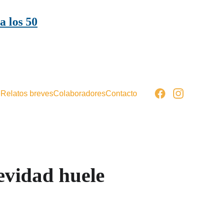
a los 50
e
Relatos breves
Colaboradores
Contacto
evidad huele